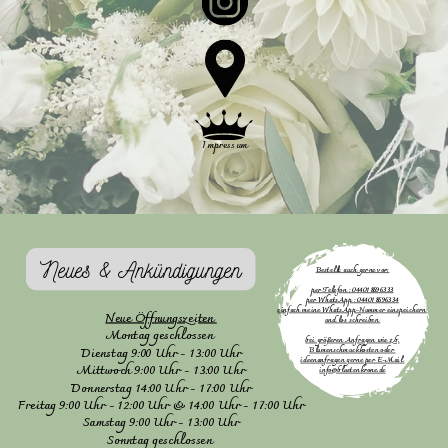
Impressum
Neues & Ankündigungen
Bestellt auch gerne vor:
per Telefon : 044018596333
per WhatsApp : 044018596334
einfach meine WhatsApp-Nummer einspeichern
Neue Öffnungszeiten
und los schreiben
Montag geschlossen
bei größeren Anfragen wie z.b.
Dienstag 9:00 Uhr - 13:00 Uhr
Blumenschmuckkosten oder
ideenanfragen gerne per E-Mail
Mittwoch 9:00 Uhr - 13:00 Uhr
info@bluetenkrone.de
Donnerstag 14:00 Uhr - 17:00 Uhr
Freitag 9:00 Uhr - 12:00 Uhr & 14:00 Uhr - 17:00 Uhr
Samstag 9:00 Uhr - 13:00 Uhr
Sonntag geschlossen